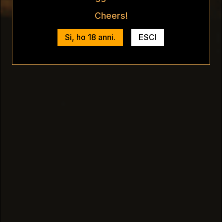
Cheers!
Si, ho 18 anni.
ESCI