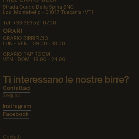
Strada Guado Della Spina SNC
Loc. Montebello - 01017 Tuscania (VT)
Tel: +39 351 521 0700
orari
ORARIO BIRRIFICIO
LUN - VEN 09.00 - 18.00
ORARIO TAP ROOM
VEN - DOM 18:00 - 24:00
Ti interessano le nostre birre?
Contattaci
Contattaci
Seguici
Instragram
Instragram
Facebook
Facebook
Contatti