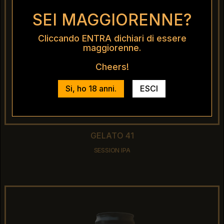
SEI MAGGIORENNE?
Cliccando ENTRA dichiari di essere
maggiorenne.
Cheers!
Si, ho 18 anni.
ESCI
GELATO 41
GELATO 41
SESSION IPA
SESSION IPA