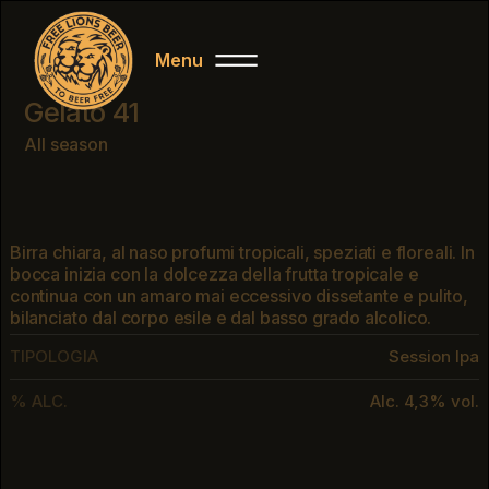
Menu
Close
Gelato 41
All season
Birra chiara, al naso profumi tropicali, speziati e floreali. In
bocca inizia con la dolcezza della frutta tropicale e
continua con un amaro mai eccessivo dissetante e pulito,
bilanciato dal corpo esile e dal basso grado alcolico.
TIPOLOGIA
Session Ipa
% ALC.
Alc. 4,3% vol.