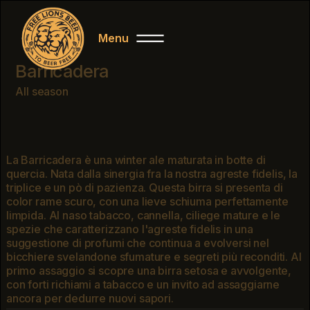
Menu
Close
Barricadera
All season
La Barricadera è una winter ale maturata in botte di
quercia. Nata dalla sinergia fra la nostra agreste fidelis, la
triplice e un pò di pazienza. Questa birra si presenta di
color rame scuro, con una lieve schiuma perfettamente
limpida. Al naso tabacco, cannella, ciliege mature e le
spezie che caratterizzano l'agreste fidelis in una
suggestione di profumi che continua a evolversi nel
bicchiere svelandone sfumature e segreti più reconditi. Al
primo assaggio si scopre una birra setosa e avvolgente,
con forti richiami a tabacco e un invito ad assaggiarne
ancora per dedurre nuovi sapori.