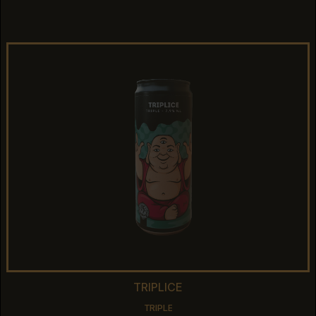
IPA
TRIPLICE
TRIPLICE
TRIPLE