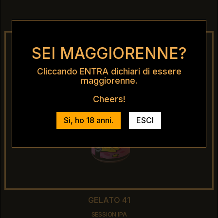
KVEIK DOUBLE IPA
SEI MAGGIORENNE?
Cliccando ENTRA dichiari di essere
maggiorenne.
Cheers!
Si, ho 18 anni.
ESCI
GELATO 41
GELATO 41
SESSION IPA