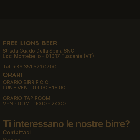
BLANCHE
free lions beer
Strada Guado Della Spina SNC
Loc. Montebello - 01017 Tuscania (VT)
Tel: +39 351 521 0700
orari
ORARIO BIRRIFICIO
LUN - VEN 09.00 - 18.00
ORARIO TAP ROOM
VEN - DOM 18:00 - 24:00
Ti interessano le nostre birre?
Contattaci
Contattaci
Seguici