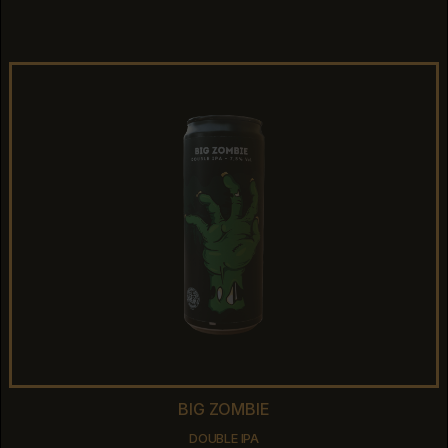
CRYO IPA
BIG ZOMBIE
BIG ZOMBIE
DOUBLE IPA