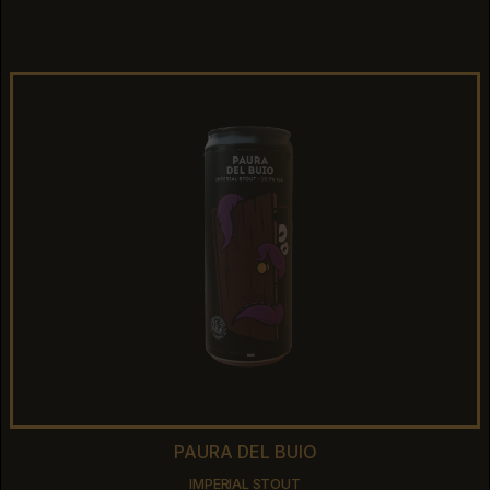
GOSE CON LAMPONI
PAURA DEL BUIO
PAURA DEL BUIO
IMPERIAL STOUT